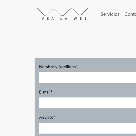
Servicios
Cont
Nombre y Apellidos
*
E-mail
*
Asunto
*